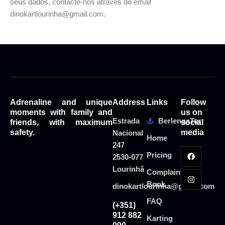
seus dados, contacte-nos através do email
dinokartlourinha@gmail.com.
Adrenaline and unique
Address
Links
Follow
moments with family and
us on
Estrada
BerlengaTur
friends, with maximum
social
safety.
media
Nacional
Home
247
Pricing
2530-077
Lourinhã
Complaints
Book
dinokartlourinha@gmail.com
FAQ
(+351)
912 882
Karting